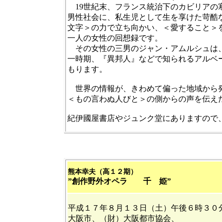
19世紀末、フランス統治下のカビリアの
男性社会に、私生児として生を享けた苛酷
文字＞の力で立ち向かい、＜愛すること＞
一人の女性の回想録です。
その女性の三男のジャン・アムルシュは、
一時期、『異邦人』などで知られるアルベ
もります。
世界の情報が、きわめて偏った地域から
＜もの言わぬ人びと＞の側からの声を伝え
紀伊國屋書店やジュンク堂にありますので
熊本幸夫
（
高１２期）
”創作野外オペラ 千 姫”
平成１７年８月１３日（土）午後６時３０
大阪市、（財）大阪都市協会、