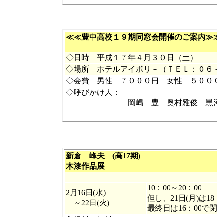
≪≪豊中高校１９期同窓会開催のご案内≫
◇日時：平成１７年４月３０日（土）
◇場所：ホテルアイボリ－（ＴＥＬ：０６
◇会費：男性 ７０００円 女性 ５００
◇呼びかけ人：
岡嶋 豊 奥村雅俊 黒河 洋 
新倉 峰夫 (高17期)
木漆作品展
10：00～20：00
2月16日(水)
但し、21日(月)は18
～22日(火)
最終日は16：00で