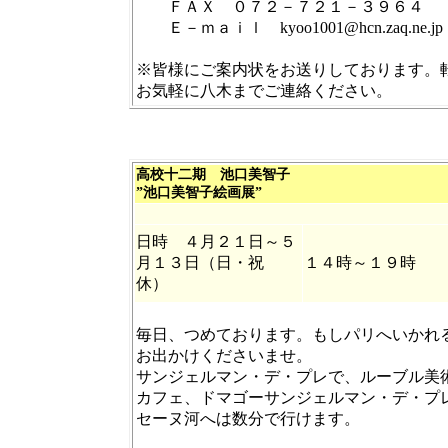
ＦＡＸ ０７２－７２１－３９６４
Ｅ－ｍａｉｌ kyoo1001@hcn.zaq.
※皆様にご案内状をお送りしております。
お気軽に八木までご連絡ください。
高校十二期 池口美智子
”池口美智子絵画展”
日時 ４月２１日～５
月１３日（日・祝
１４時～１９時
休）
毎日、つめております。もしパリへいかれ
お出かけくださいませ。
サンジェルマン・デ・プレで、ルーブル美
カフェ、ドマゴー
サンジェルマン・デ・プ
セーヌ河へは数分で行けます。