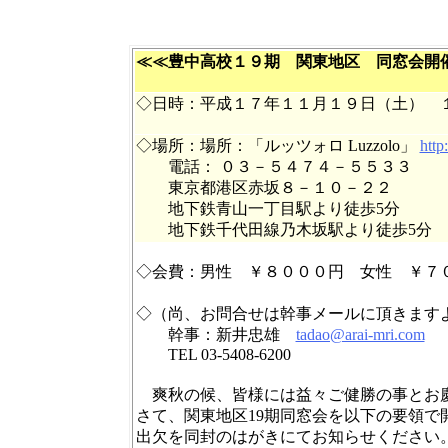
≪≪豊中高校１９期 関東地区 同窓会開
◇日時：平成１７年１１月１９日（土） 
◇場所：場所：「ルッツォロ Luzzolo」
http
電話： ０３－５４７４－５５３３
東京都港区赤坂８－１０－２２
地下鉄青山一丁目駅より徒歩5分
地下鉄千代田線乃木坂駅より徒歩5分
◇会費：男性 ￥８０００円 女性 ￥７
◇（尚、お問合せは幹事メールに頂きます
幹事：新井忠雄
tadao@arai-mri.com
TEL 03-5408-6200
爽秋の候、皆様には益々ご健勝の事とお
さて、関東地区19期同窓会を以下の要領で
出欠を同封のはがきにてお知らせください