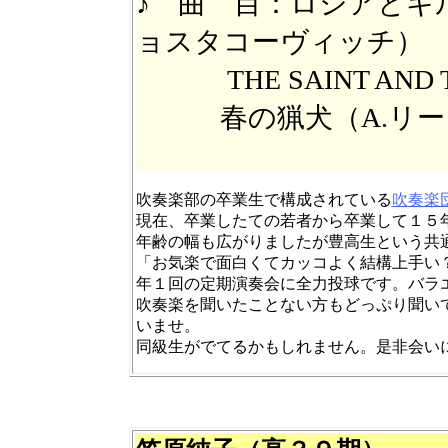
♪ 曲 目：ロシアとキ
ョスタコーヴィッチ）
THE SAINT AND T
春の猟犬（A.リ
吹奏楽部の卒業生で構成されている
吹奏楽
現在、卒業したての若者から卒業して１５
年齢の幅も広がりましたが豊高生という共
「お気楽で面白くてカッコよく結構上手い
年１回の定期演奏会に全力投球です。バラ
吹奏楽を聞いたことない方もどっぷり聞い
いませ。
同級生がでてるかもしれません。是非会い