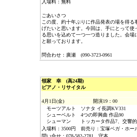
入場料：無料
ごあいさつ
この度、約十年ぶりに作品発表の場を得る
げたいと思います。今回は、手にとって使
る思いを込めて一つ一つ造りました。会場
と願っております。
問合わせ：廣瀬 (090-3723-0961
領家 幸 (高24期)
ピアノ・リサイタル
4月1日(金)
開演19：00
モーツアルト ソナタ イ長調KV331
シューベルト 4つの即興曲 作品90
シューマン トッカータ作品7、交響的練
入場料：3500円 前売り：宝塚ベガ・ホール（07
問い合せ：078-582-2781 守本