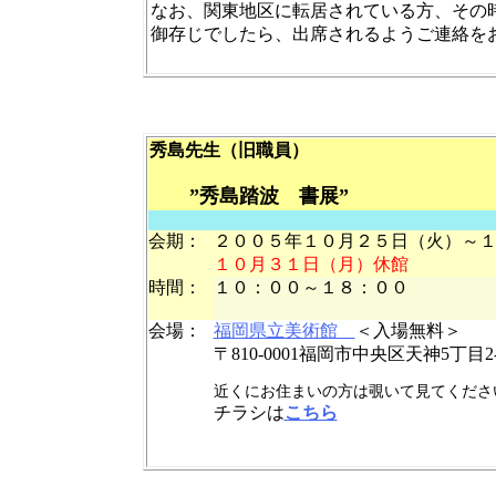
なお、関東地区に転居されている方、その
御存じでしたら、出席されるようご連絡を
幹事
秀島先生（旧職員）
”秀島踏波 書展”
会期：
２００５年１０月２５日（火）～
１０月３１日（月）休館
時間：
１０：００～１８：００
会場：
福岡県立美術館
＜入場無料＞
〒810-0001福岡市中央区天神5丁目2-1
近くにお住まいの方は覗いて見てくださ
チラシは
こちら