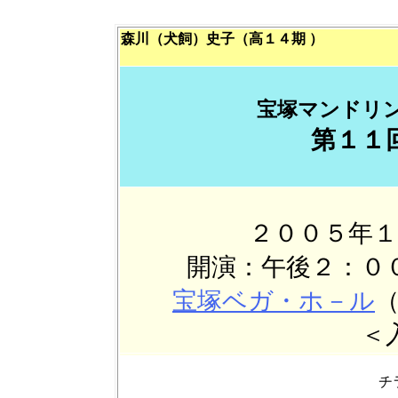
森川（犬飼）史子（高１４期 ）
宝塚マンドリ
第１１
２００５年
開演：午後２：０
宝塚ベガ・ホ－ル
＜
チ