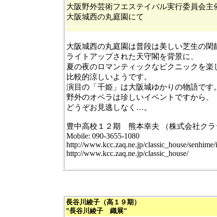
大阪野外芸術フエステイバル実行委員会主
大阪城西の丸庭園にて
大阪城西の丸庭園は普段は美しい芝生の閑
ライトアップされた天守閣を背景に、
夏の夜のロマンティックなピクニックを楽
比較的涼しいようです。
演目の「千姫」は大阪城ゆかりの物語です
野外のオペラは珍しいイベントですから、
どうぞお見逃しなく…。
豊中高校１２期 熊本幸夫 （株式会社クラ
Mobile: 090-3655-1080
http://www.kcc.zaq.ne.jp/classic_house/senhime/
http://www.kcc.zaq.ne.jp/classic_house/
長谷川綾子（
高１９期）
”
長谷川綾子 織
展”