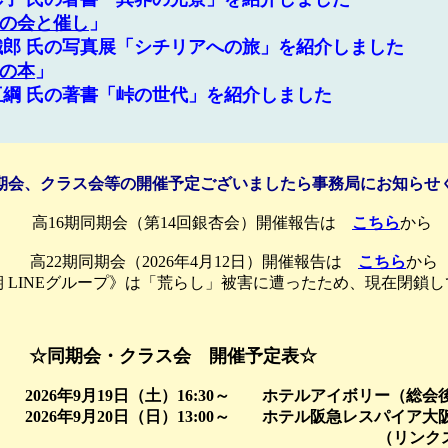
の会と催し
」
鐵郎 氏の写真展「シチリアへの旅」を紹介しました
の本
」
亘綱 氏の著書「峠の世代」を紹介しました
期会、クラス会等の開催予定ございましたら事務局にお知らせ
高16期同期会（第14回銀杏会）開催報告は
こちら
から
高22期同期会（2026年4月12日）開催報告は
こちら
から
 LINEグループ》は「荒らし」被害に遭ったため、現在閉鎖
クラス会 開催予定表☆
2026年9月19日（土）16:30～ ホテルアイボリー（総会
2026年9月20日（日）13:00～ ホテル阪急レスパイア大
ンクス梅田９