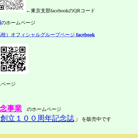
←東京支部facebookのQRコード
部
のホームページ
高校）オフィシャルグループページ
facebook
ムページ
記念事業
のホームページ
「
創立１００周年記念誌
」
を販売中です