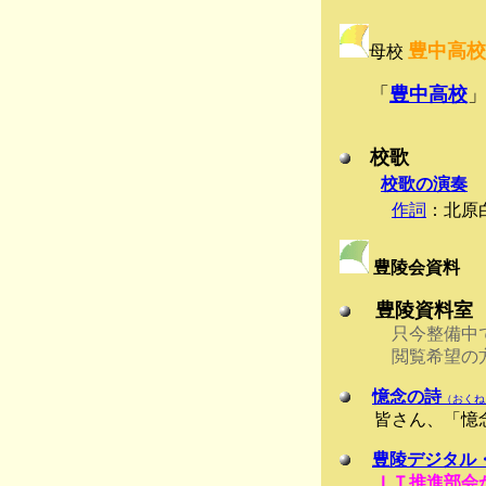
豊中高校
母校
「
豊中高校
校歌
：
校歌の演奏
作詞
：北
豊陵会資料
豊陵資料室
只今整備中で
閲覧希望の方は
憶念の詩
（おくね
皆さん、「憶念の
豊陵デジタル
ＩＴ推進部会