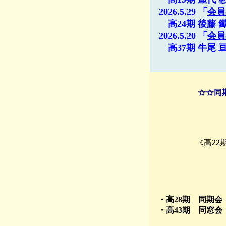
2026.5.29 「
会員
高24期 後藤 
2026.5.20 「
会員
高37期 牛尾 
☆☆同
《高22期
☆同期会・
・高28期 同期会 
・高43期 同窓会 
（リ