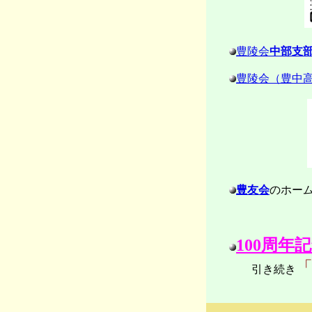
豊陵会
中部支
豊陵会（豊中
豊友会
のホー
100周年
引き続き