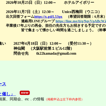
2026年10月25日（日）12:00～ ホテルアイボリー
026年11月7日（土）12:30～ Unico西梅田（ウニコ）
出欠回答フォーム
https://x.gd/L53px
（
希望回答期限：6
月末
連絡用
LINE
グループ
https://line.me/ti/g/9qvVpABcW
卒業後
17
年ぶりの再会、担任の先生方もお招きする予定ですの
懐かしい時間を過ごしましょう。（幹事：加
 2027年4月18日（日）12:00～ （受付11:30～）
大阪駅前第１ビル12階）
22kamada@gmail.com
ース
と催し」
期会、etc．の情報
（掲載申込は左下枠内参照）