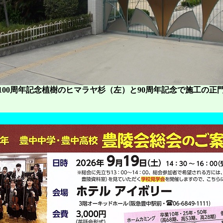
100周年記念植樹のヒマラヤ杉（左）と90周年記念で施工の正