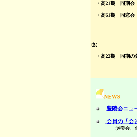
・高21期 同期会 
・高61期 同窓会 2
皆で集まって
也）
・高22期 同期の集い
神仙閣 （
問合せ先 tk
NEWS
豊陵会ニュ
会員の「会
演奏会、個展、同