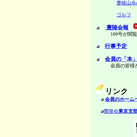
豊稜山歩
ゴルフ
豊陵会報
109号が閲
行事予定
会員の「本
会員の皆様
リンク
会員のホーム
豊陵会
東京支部 f