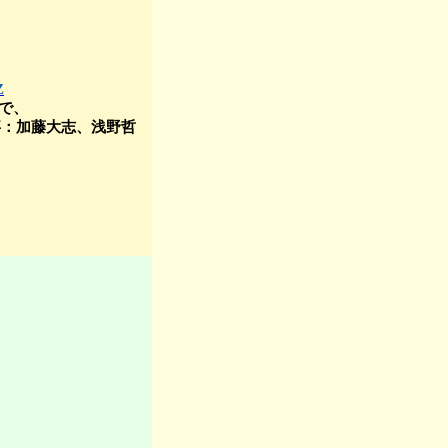
）
Z
で、
藤大志、浅野哲