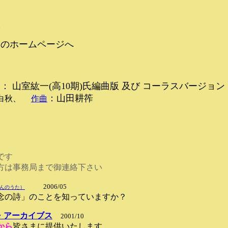
」のホームページへ
 山室紘一(高10期)氏編曲版 及び コーラスバージョン
：山田耕筰
原白秋、
作曲
す
事務局まで御連絡下さい
2006/05
んのうた）
詩」のことを知っていますか？
・アーカイブス
2001/10
から
皆さまに提供いたします