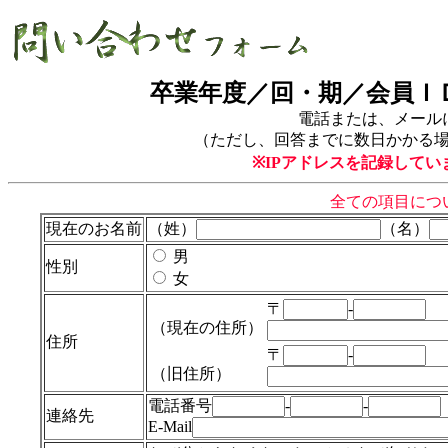
卒業年度／回・期／会員Ｉ
電話または、メール
（ただし、回答までに数日かかる
※IPアドレスを記録して
全ての項目につ
現在のお名前
（姓）
（名）
男
性別
女
〒
-
（現在の住所）
住所
〒
-
（旧住所）
電話番号
-
-
連絡先
E-Mail